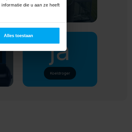
nformatie die u aan ze heeft
Meters luchtleiding
Alles toestaan
ja
Koeldroger