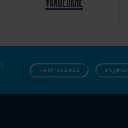
n
+31 (0) 493-354633
info@fhtpers