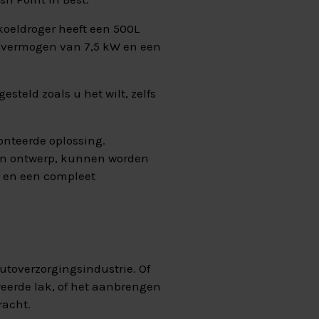
oeldroger heeft een 500L
en vermogen van 7,5 kW en een
steld zoals u het wilt, zelfs
nteerde oplossing.
én ontwerp, kunnen worden
l en een compleet
autoverzorgingsindustrie. Of
weerde lak, of het aanbrengen
racht.