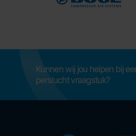
Kunnen wij jou helpen bij ee
perslucht vraagstuk?