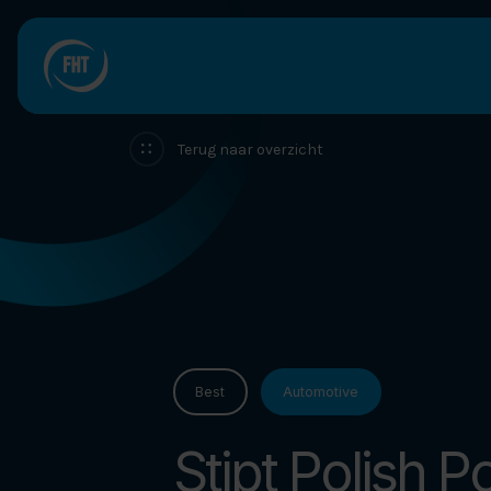
Ons bedrijf
Terug naar overzicht
Services
Compressoren
Projecten
Nieuws
Best
Automotive
Werken bij
Stipt Polish Po