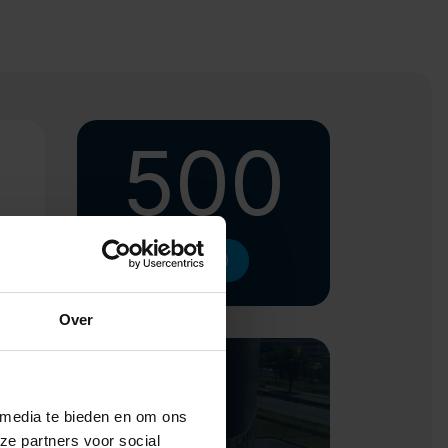
500
Ketel (L)
Over
100
 media te bieden en om ons
ze partners voor social