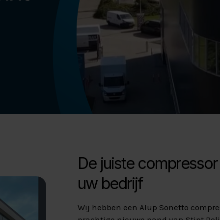
De juiste compressor i
uw bedrijf
Wij hebben een Alup Sonetto compres
prachtige nieuwe pand van Stipt Poli