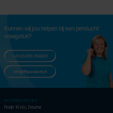
Kunnen wij jou helpen bij een perslucht
vraagstuk?
+31 (0) 493-354633
info@fhtperslucht.nl
FHT PERSLUCHT B.V.
Florijn 10 b/c, Deurne