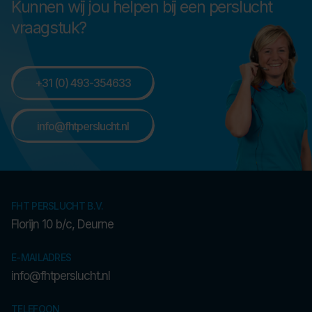
Kunnen wij jou helpen bij een perslucht
vraagstuk?
+31 (0) 493-354633
info@fhtperslucht.nl
FHT PERSLUCHT B.V.
Florijn 10 b/c, Deurne
E-MAILADRES
info@fhtperslucht.nl
TELEFOON