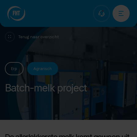
Ons bedrijf
Terug naar overzicht
Services
Compressoren
Erp
Agrarisch
Projecten
Batch-melk project
Nieuws
Werken bij
Contact
Webshop