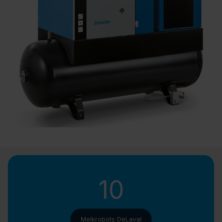
10
Melkrobots DeLaval