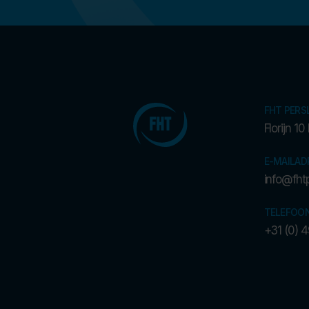
FHT PERS
Florijn 1
E-MAILAD
info@fhtp
TELEFOO
+31 (0)