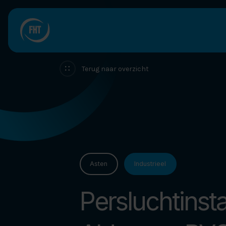
Ons bedrijf
Terug naar overzicht
Services
Compressoren
Projecten
Asten
Industrieel
Nieuws
Persluchtinsta
Werken bij