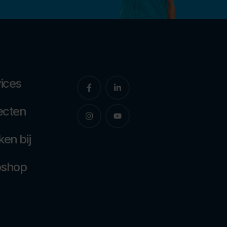
ices
ecten
en bij
shop