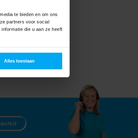
inigheid naar een hoger
 betrouwbaar doordat de IPM-
 media te bieden en om ons
imale koeling bij alle
ze partners voor social
nformatie die u aan ze heeft
S plaat- en
rijf is gespecialiseerd in
et hun kennis en expertise
Alles toestaan
urzame oplossingen!
lucht.nl