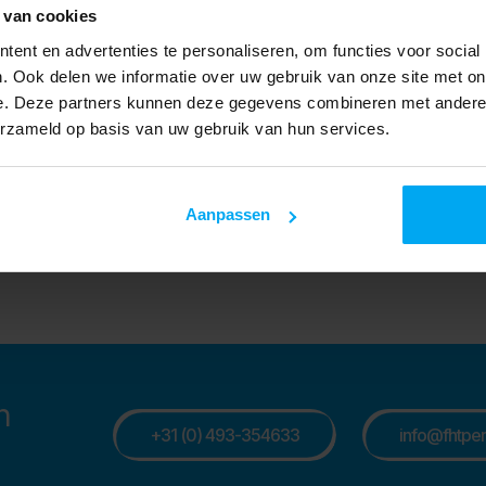
frequentieregeling tilt de energiezu
 van cookies
niveau. Ook is deze compressor zeer
ent en advertenties te personaliseren, om functies voor social
motor oliegekoeld is en zorgt voor opt
. Ook delen we informatie over uw gebruik van onze site met on
toerentallen en omstandigheden.
e. Deze partners kunnen deze gegevens combineren met andere i
erzameld op basis van uw gebruik van hun services.
Aldenzee RVS is een vakbedrijf in RV
profielbewerkingen.
Hun groeiende en toonaangevende bed
het bewerken van uitsluitend RVS. M
Aanpassen
zorgen zij voor hoogwaardige en du
n
+31 (0) 493-354633
info@fhtpers