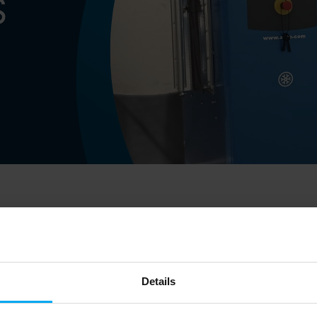
S
Aldenzee RVS
Een tijd geleden hebben wij een moo
Details
leveren bij
Aldenzee RVS
. De installa
een
ALUP Kompressoren
Evoluto 55. 