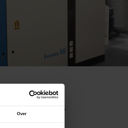
ie persluchtinstallatie mogen
Over
tie bestaat uit onder andere
Deze schroefcompressor met