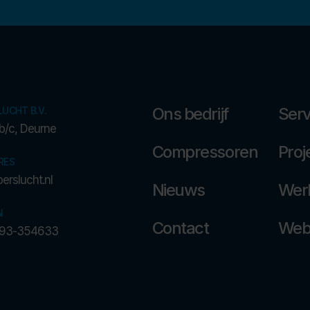
Ons bedrijf
Serv
LUCHT B.V.
0 b/c, Deurne
Compressoren
Proj
RES
erslucht.nl
Nieuws
Werk
N
Contact
Web
 493-354633