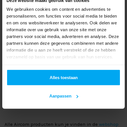
Deze website maakt gebruik van cookies
luchtweerstand en zijn lichtgewicht en
We gebruiken cookies om content en advertenties te
vlamvertragend. Het materiaal dat voor het AIRCOM
personaliseren, om functies voor social media te bieden
Classic-systeem wordt gebruikt is een zeer slechte
en om ons websiteverkeer te analyseren. Ook delen we
warmtegeleider. Hierdoor neemt de condensvorming
informatie over uw gebruik van onze site met onze
in de leidingen sterk af.
partners voor social media, adverteren en analyse. Deze
partners kunnen deze gegevens combineren met andere
Dit kunststof leidingsysteem is eenvoudig en snel te
informatie die u aan ze heeft verstrekt of die ze hebben
installeren door middel van lijmverbindingen. De
verzameld op basis van uw gebruik van hun services.
maximale uithardtijd is 24 uur. Ongeveer 1 uur na
installatie geeft een werkdruk van maximaal 6 bar
geen probleem. Na 24 uur is + 12,5 bar bij +25°C
Alles toestaan
toelaatbaar. Werkdruk: 13 bar
Perslucht
Aanpassen
Inerte gassen
Vacuüm
Alle Aircom producten kun je vinden in de
webshop