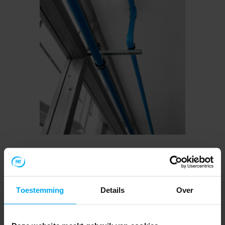
AIRCOM Classic kunststof
leidingsysteem
Toestemming
Details
Over
PVR persluchtleidingsystemen van AIRCOM zijn
corrosie bestendig, verminderen condensatie, zijn
slagvast/ schokbestendig, hebben een lage