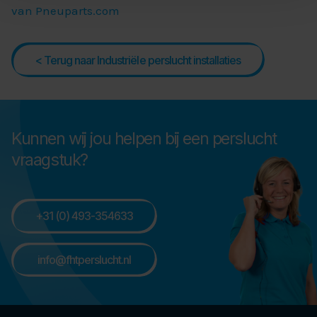
van Pneuparts.com
< Terug naar Industriële perslucht installaties
Kunnen wij jou helpen bij een perslucht
vraagstuk?
+31 (0) 493-354633
info@fhtperslucht.nl